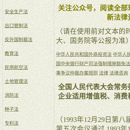
关注公众号，阅读全部
安全生产法
新法律
出口管制法
（请在使用前对文本的
大、国务院等公报为准
反外国制裁法
教育法
中华人民共和国外商投资法
中华人
国中央银行财产司法强制措施豁免
民用航空法
事争议仲裁办案规则
法律
法律咨询
土地管理法
全国人民代表大会常务
企业适用增值税、消费
消防法
种子法
（1993年12月29日
专利法
第五次会议通过 1993