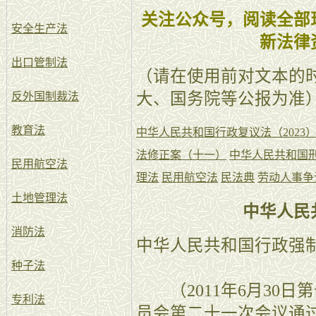
关注公众号，阅读全部
安全生产法
新法律
出口管制法
（请在使用前对文本的
大、国务院等公报为准
反外国制裁法
教育法
中华人民共和国行政复议法（2023
法修正案（十一）
中华人民共和国
民用航空法
理法
民用航空法
民法典
劳动人事争
土地管理法
中华人民
消防法
中华人民共和国行政强
种子法
（2011年6月30日
专利法
员会第二十一次会议通过 