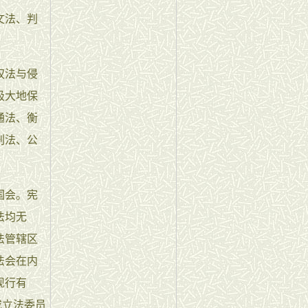
文法、判
权法与侵
极大地保
通法、衡
刑法、公
国会。宪
法均无
法管辖区
法会在内
现行有
或立法委员