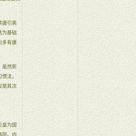
续援引英
法为基础
也多有援
。虽然新
习惯法，
仅是其次
天皇为国
两院。内