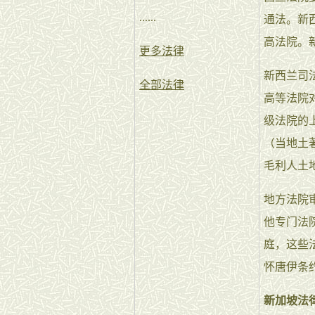
......
通法。新
高法院。
更多法律
新西兰司
全部法律
高等法院
级法院的
（当地土
毛利人土
地方法院
他专门法
庭，这些法庭
怀唐伊条
新加坡法