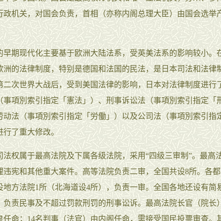
行政机关，对国会负责，首相（亦称内阁总理大臣）由国会选举
的早期现代化主要基于欧洲大陆法系，受英美法系的影响较小。
欧洲的法律制度，特别是德国和法国的民法，是日本司法和法律
第二次世界大战后，受到美国法律的影响，日本对法律制度进行
（事項別索引指定「憲法」）、刑事诉讼法（事項別索引指定「
劳动法（事項別索引指定「労働」）以及公司法（事項別索引指
进行了重大修改。
司法权属于最高法院及下属各级法院，采用“四级三审制”。最高
理违宪和其他重大案件。高等法院负责二审，全国共设8所。各都
设地方法院1所（北海道设4所），负责一审。全国各地还设有简
，负责民事及不超过罚款刑罚的刑事讼诉。最高法院长官（院长
皇任命；14名判事（法官）由内阁任命，需接受国民投票审查。