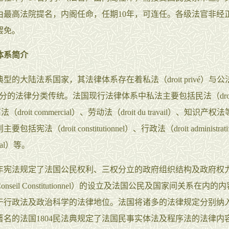
由最高法院提名，内阁任命，任期10年，可连任。各级法官非经
罢免。
体系简介
型的大陆法系国家，其法律体系存在着私法（droit privé）与公法（
c）之分的法律分类传统。法国现行法律体系中私法主要包括民法（droi
商法（droit commercial）、劳动法（droit du travail）、知识产
包括宪法（droit constitutionnel）、行政法（droit administr
énal）等。
58年宪法规定了法国公民权利、三权分立的政府组织结构及政府权
nseil Constitutionnel）的设立及法国公民及国家间关系在内
于行政法及政治科学的法律地位。法国将诸多的法律规定分别纳
著名的法国1804民法典规定了法国民事实体法及程序法的法律内