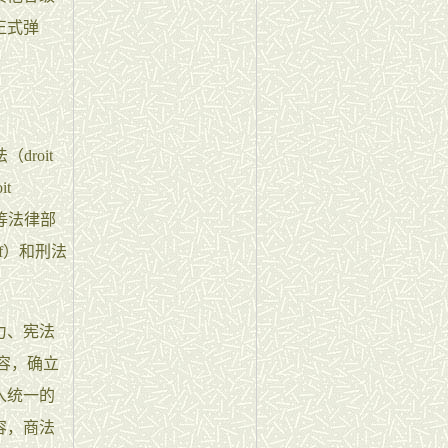
正式弹
droit
t
权法等法律部
atif）和刑法
力、宪法
的内容，确立
入统一的
容，商法