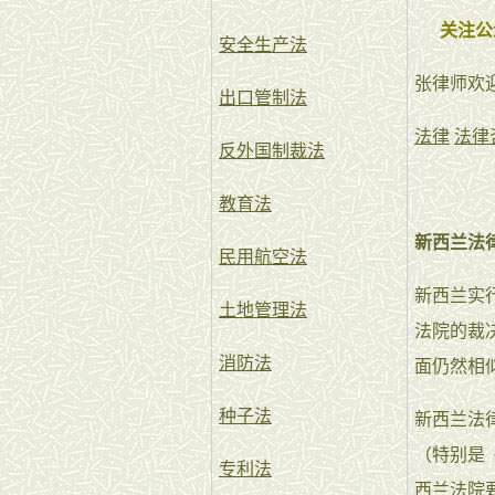
关注公
安全生产法
张律师欢
出口管制法
法律
法律
反外国制裁法
教育法
新西兰法
民用航空法
新西兰实
土地管理法
法院的裁
消防法
面仍然相
种子法
新西兰法
（特别是
专利法
西兰法院