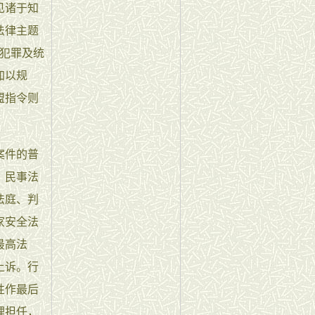
见诸于知
法律主题
法犯罪及统
加以规
盟指令则
案件的普
：民事法
法庭、判
家安全法
最高法
上诉。行
性作最后
理担任，