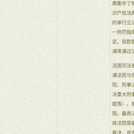
典集中了
识产权法
的单行立法
一刑罚指
定。就欧
通常通过
法国司法
通法院与
院、刑事
决重大刑
庭等）。
院。最高
政法院是
裁决，并