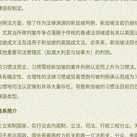
律授权制定。
判例法方面，除了作为法律渊源的新加坡判例，新加坡法官仍继
，尤其当所审判案件争点落脚于传统的普通法领域或有关以英国
加坡成文法及适用于新加坡的英国成文法。近年来，新加坡法院
其他重要司法管辖区（如澳大利亚与加拿大）的判例。
的习惯法而言，习惯需经新加坡的案件判例认定而上升为习惯法
具有确定性、合理性的法律习惯或贸易惯例可被判例承认而成为
习惯地司法认定情形并非大量存在，导致新加坡的习惯法目前仍
渊源类型。
体系简介
主立宪制国家，实行议会内阁制，立法、司法、行政三权分立。
但不参与国政。国会是最高权カ机关和唯一立法机关，分众、参