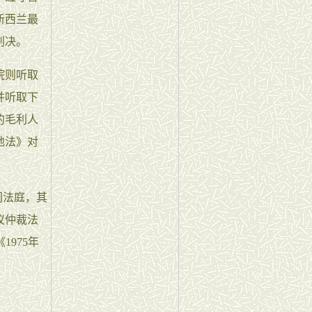
新西兰最
判决。
院则听取
并听取下
的毛利人
地法》对
门法庭，其
议仲裁法
1975年