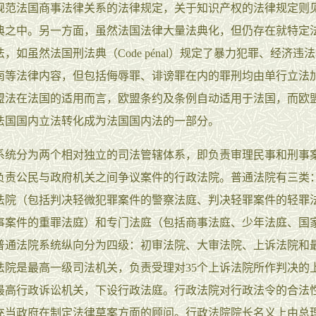
规范法国商事法律关系的法律规定，关于知识产权的法律规定则
典之中。另一方面，虽然法国法律大量法典化，但仍存在就特定
，如虽然法国刑法典（Code pénal）规定了暴力犯罪、经济违
南等法律内容，但包括侮辱罪、诽谤罪在内的罪刑均由单行立法
盟法在法国的适用而言，欧盟条约及条例自动适用于法国，而欧
法国国内立法转化成为法国国内法的一部分。
系统分为两个相对独立的司法管辖体系，即负责审理民事和刑事
负责公民与政府机关之间争议案件的行政法院。普通法院有三类
法院（包括判决轻微犯罪案件的警察法庭、判决轻罪案件的轻罪
事案件的重罪法庭）和专门法庭（包括商事法庭、少年法庭、国
普通法院系统纵向分为四级：初审法院、大审法院、上诉法院和
法院是最高一级司法机关，负责受理对35个上诉法院所作判决的
最高行政诉讼机关，下设行政法庭。行政法院对行政法令的合法
充当政府在制定法律草案方面的顾问。行政法院院长名义上由总