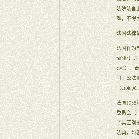
法院法官
劾，不得
法国法律
法国作为典
publi
civil）、
门，公法则主要
（droit p
法国19
委员会（Co
了其区别
法典，如