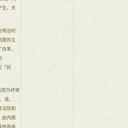
产生，天
在明治时
制度的主
了改革，
刑
定「民
法院为终审
、道、
易法院和
）由内阁
其他各级