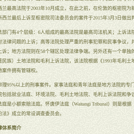
西兰最高法院于2003年10月成立，在此之前，在伦敦的枢密院为
新西兰最后上诉至枢密院司法委员会的案件于2015年3月3日做出
法部门有4个层级：6人组成的最高法院是最高司法机关；上诉法
对法律问题的上诉；高等法院处理严重的刑事犯罪和民事争议，
上诉；地方法院则在58个辖区处理法律争端。另外还有一个单独
著民族）土地法院和毛利上诉法院，该法院根据《1993年毛利土
地案件拥有管辖权。
审理95%以上的刑事案件。家事法庭和青年法庭是地方法院的专
院包括就业法庭、环境法院、毛利土地法院、毛利上诉法院和争
是小额索赔法庭。怀唐伊法庭（Waitangi Tribunal）则是根据《
约法》成立的常设调查委员会。
律体系简介