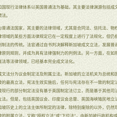
和国现行法律体系以英国普通法为基础，其主要法律渊源包括成
惯法。
为普通法国家，其主要的法律领域，尤其是合同法、信托法、物
律领域的某些方面法律规定已在一定程度上进行了法规化，但仍
创制法的传统。法官通过自书判决解释新加坡成文立法，发展普
律原则规则，并成为具有法律强制力的判例法。另一方面，在如
庭法等法律领域，已经基本完全成文法化。
成文法分为议会制定法及附属立法。新加坡的立法机关为总统和
坡的最高立法，宪法生效实施后，任何与宪法存在不一致的制定
坡现行的部分制定法没有基于英国制定法订立，而是基于其他司
立法。但是，包括英国议会、印度议会总督、英国海峡殖民地立
加坡历史上的立法主体所制定的法律，除特别废除的以外，仍然
坡的附属立法，又称"授权立法"或"下位法"，由新加坡行政机构