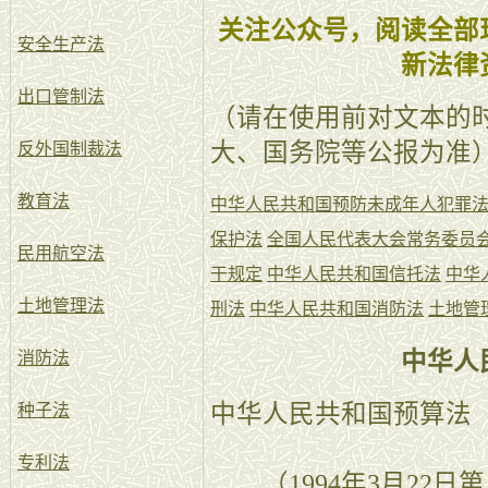
关注公众号，阅读全部
安全生产法
新法律
出口管制法
（请在使用前对文本的
大、国务院等公报为准
反外国制裁法
教育法
中华人民共和国预防未成年人犯罪
保护法
全国人民代表大会常务委员
民用航空法
干规定
中华人民共和国信托法
中华
土地管理法
刑法
中华人民共和国消防法
土地管
中华人
消防法
中华人民共和国预算法
种子法
专利法
（1994年3月22日