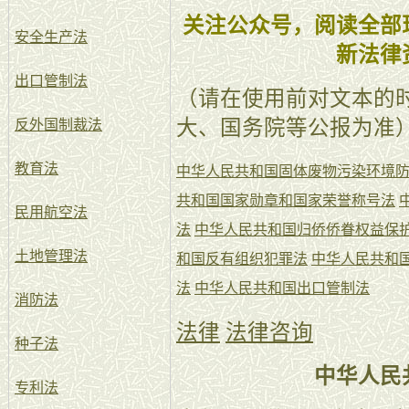
关注公众号，阅读全部
安全生产法
新法律
出口管制法
（请在使用前对文本的
大、国务院等公报为准
反外国制裁法
教育法
中华人民共和国固体废物污染环境
共和国国家勋章和国家荣誉称号法
民用航空法
法
中华人民共和国归侨侨眷权益保
土地管理法
和国反有组织犯罪法
中华人民共和
法
中华人民共和国出口管制法
消防法
法律
法律咨询
种子法
中华人民
专利法