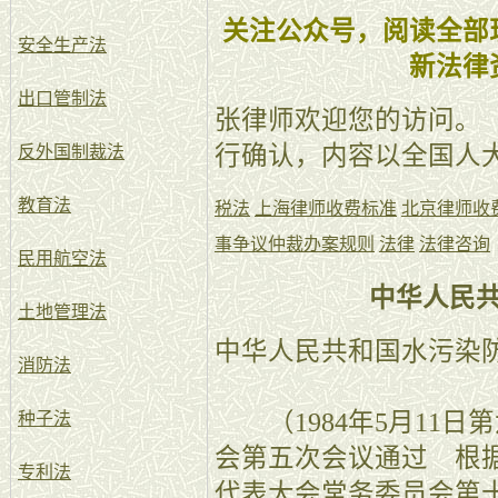
关注公众号，阅读全部
安全生产法
新法律
出口管制法
张律师欢迎您的访问。
行确认，内容以全国人
反外国制裁法
教育法
税法
上海律师收费标准
北京律师收
事争议仲裁办案规则
法律
法律咨询
民用航空法
中华人民
土地管理法
中华人民共和国水污染
消防法
（1984年5月11日
种子法
会第五次会议通过 根据1
专利法
代表大会常务委员会第