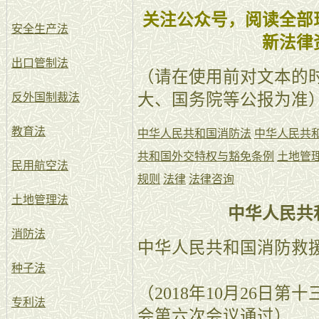
关注公众号，阅读全部
安全生产法
新法律
出口管制法
（请在使用前对文本的
大、国务院等公报为准
反外国制裁法
教育法
中华人民共和国消防法
中华人民共
共和国外交特权与豁免条例
土地管
民用航空法
规则
法律
法律咨询
土地管理法
中华人民共
消防法
中华人民共和国消防救
种子法
（2018年10月26日
专利法
会第六次会议通过）