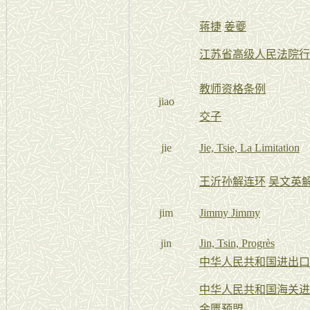
蒋捷
姜夔
江苏省高级人民法院行
教师资格条例
jiao
交子
jie
Jie, Tsie, La Limitation
王沂孙解连环
吴文英
jim
Jimmy Jimmy
jin
Jin, Tsin, Progrès
中华人民共和国进出口
中华人民共和国海关进
金匮预盟