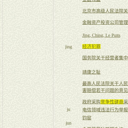
北京市高级人民法院关
金融资产投资公司管理
Jing, Ching, Le Puits
经济犯罪
jing
国务院关于经营者集中
靖康之耻
最高人民法院关于人民
害赔偿若干问题的意见
政府采购
竞争性磋商
采
ju
电信领域违法行为举报
钧窑
jun