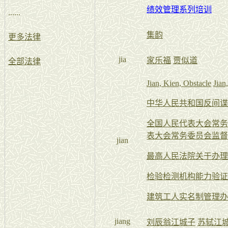
绩效管理系列培训
......
集韵
更多法律
jia
家乐福
贾似道
全部法律
Jian, Kien, Obstacle
Jian
中华人民共和国反间谍
全国人民代表大会常务
表大会常务委员会监督
jian
最高人民法院关于办理
检验检测机构能力验证
建筑工人实名制管理办
jiang
刘辰翁江城子
苏轼江