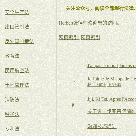
关注公众号，阅读全部现行法律
安全生产法
Herbert张律师欢迎您的访问。
出口管制法
网页索引I
网页索引
反外国制裁法
教育法
ja
J'ai pas le moral
Jamais p
民用航空法
Je l'aime
Je M'appelle Hé
je
Je T'aime
Je veux
土地管理法
Jiji, Ki Tsi, Après l'Acc
消防法
ji
关于进一步完善院前医
种子法
沟通技巧培训
专利法