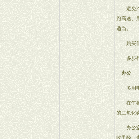
避免冷车
跑高速、
适当。
购买低价
多步行或
办公
多用电子
在午餐休
的二氧化
办公室内
收甲醛，