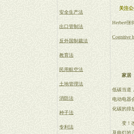
关注公
安全生产法
Herbe
出口管制法
Cognitive b
反外国制裁法
教育法
民用航空法
家居
土地管理法
低碳当道
消防法
电动电器
化碳的排
种子法
变！改走
专利法
及电灯的