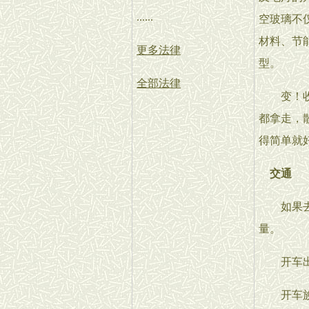
......
空玻璃不
材料、节
更多法律
型。
全部法律
变！收纳
都拿走，
得简单就
交通
如果去8
量。
开车出门
开车族如