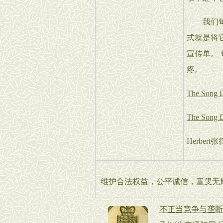
我们每天
式就是将
宣传单。
疼。
The Song Dy
The Song D
Herbe
维护合法权益，公平诚信，童叟无欺，律