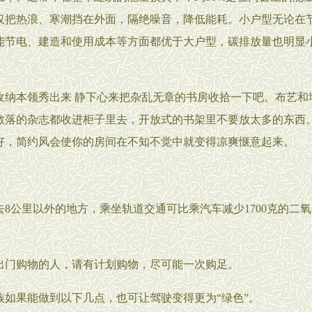
仅把热浪、寒潮挡在外面，隔绝噪音，降低能耗。小户型无论在
能节电、建造和使用成本等方面都优于大户型，碳排放量也明显
本领秀出来 静下心来把杂乱无章的书房收拾一下吧。布艺和
散落的杂志都收进柜子里去，开放式的书架里不要放太多的东西
好，简约风会使你的房间在不知不觉中就变得凉爽惬意起来。
公里以外的地方，乘坐轨道交通可比乘汽车减少1700克的二氧
购物的人，请有计划购物，尽可能一次购足。
果能做到以下几点，也可让驾驶变得更为“绿色”。