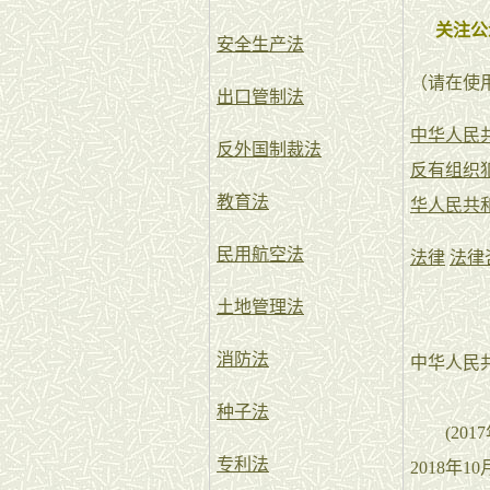
关注公
安全生产法
（请在使
出口管制法
中华人民
反外国制裁法
反有组织
教育法
华人民共
民用航空法
法律
法律
土地管理法
消防法
中华人民
种子法
(201
专利法
2018年