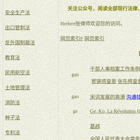
关注公众号，阅读全部现行法律
安全生产法
Herbert张律师欢迎您的访问。
出口管制法
网页索引F
网页索引
反外国制裁法
教育法
干部人事档案工作条例
民用航空法
gan
贺铸感皇恩
张先感皇
土地管理法
gao
宋词发展的高潮
沟通
消防法
ge
Ge, Ko, La Révolution (
种子法
葛邲
专利法
全国人民代表大会常务