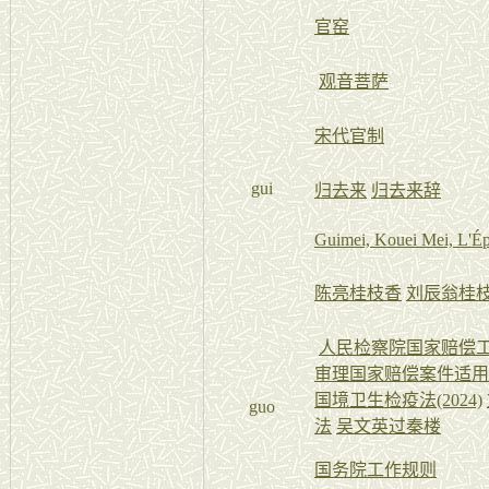
官窑
观音菩萨
宋代官制
gui
归去来
归去来辞
Guimei, Kouei Mei, L'É
陈亮桂枝香
刘辰翁桂
人民检察院国家赔偿
审理国家赔偿案件适用
国境卫生检疫法(2024)
guo
法
吴文英过秦楼
国务院工作规则