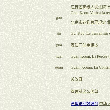
江苏省高级人民法院行
Gou, Keou, Venir à la re
gou
北京市养狗管理规定
gu
Gu, Kou, Le Travail sur 
gua
寡妇门前宰相多
guai
Guai, Kouai, La Percée (
guan
Guan, Kouan, La Contemp
关汉卿
管理就这么简单
管理与绩效培训
中华