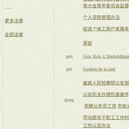
表大会常务委员会监督
......
个人贷款管理办法
更多法律
促进个体工商户发展条
全部法律
哥窑
gen
Gen, Ken, L'Immobilisat
ges
Gestion de la paie
最高人民检察院公安部
公安机关办理伤害案件
gong
宋朝公务员工资
市政
劳动部关于职工工作时
工伤认定办法