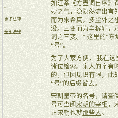
如汪莘《方壶词自序》
......
妙之气，隐隐然流出言
而为朱希真，多尘外之
更多法律
没。三变而为辛稼轩，
全部法律
词之三变。” 这里的“东
“号”。
为了大家方便， 我在
诸位检索。宋人的字有
的，但因见识有限，此
“号”的后缀省去。
宋朝皇帝的名号，请查
号可查阅
宋朝的宰相
，
正宋朝也就
那些人
。