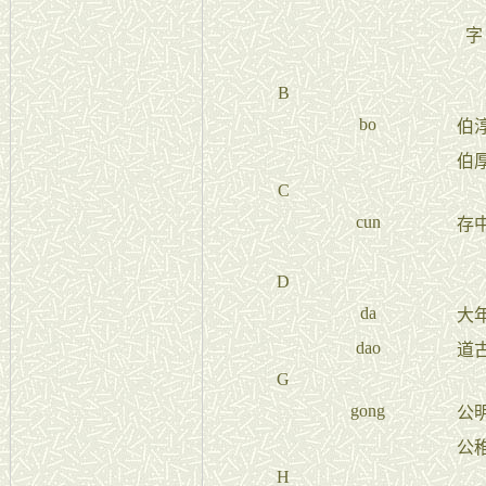
字
B
bo
伯
伯
C
cun
存
D
da
大
dao
道
G
gong
公
公
H