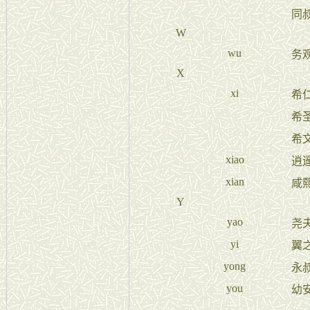
同
W
wu
务
X
xi
希
希
希
xiao
逍
xian
咸
Y
yao
尧
yi
翼
yong
永
you
幼