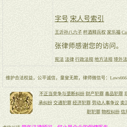
字号
宋人号索引
王沂孙八六子
杯酒释兵权
家乐福
Ca
张律师感谢您的访问。
宪法
法律
行政法规
地方法规
境外
维护合法权益，公平诚信，童叟无欺，律师微信号：Laws666La