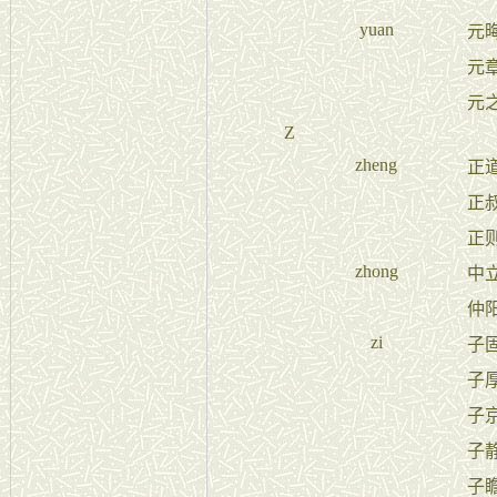
yuan
元
元
元
Z
zheng
正
正
正
zhong
中
仲
zi
子
子
子
子
子