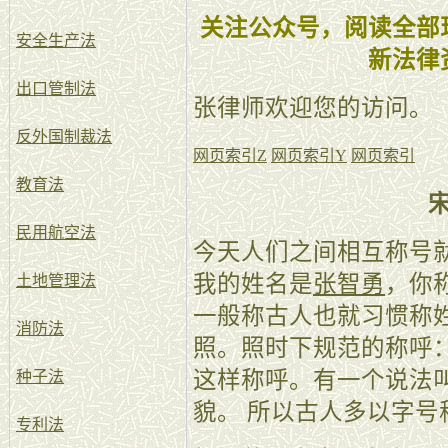
关注公众号，阅读全部
安全生产法
新法律
出口管制法
张律师欢迎您的访问。
反外国制裁法
网页索引Z
网页索引Y
网页索引
教育法
民用航空法
今天人们之间相互称号
我的姓名是
张智勇
，你
土地管理法
一般称古人也就习惯称
消防法
照。照时下规范的称呼
这样称呼。有一个说法叫
种子法
貌。 所以古人多以字号
专利法