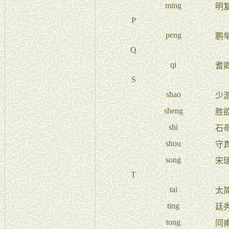
ming
明
P
peng
鹏
Q
qi
耆
S
shao
少
sheng
胜
shi
石
shou
守
song
宋
T
tai
太
ting
廷
tong
同