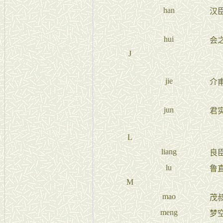
han
汉
hui
会
J
jie
介
jun
君
L
liang
良
lu
鲁
M
mao
茂
meng
梦